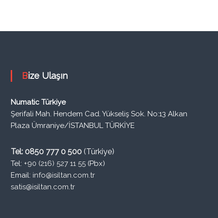
Bize Ulaşın
Numatic Türkiye
Şerifali Mah. Hendem Cad. Yükseliş Sok. No:13 Alkan
Plaza Ümraniye/İSTANBUL TÜRKİYE
Tel: 0850 777 0 500
(Türkiye)
Tel:
+90 (216) 527 11 55
(Pbx)
Email:
info@isiltan.com.tr
satis@isiltan.com.tr