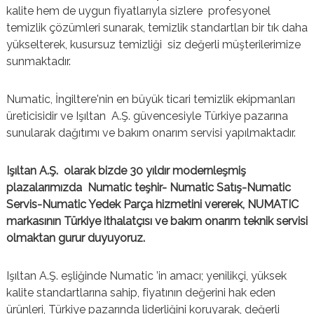
kalite hem de uygun fiyatlarıyla sizlere profesyonel
a
n
temizlik çözümleri sunarak, temizlik standartları bir tık daha
l
yükselterek, kusursuz temizliği siz değerli müşterilerimize
a
sunmaktadır.
r
ı
Numatic, İngiltere'nin en büyük ticari temizlik ekipmanları
üreticisidir ve Işıltan A.Ş. güvencesiyle Türkiye pazarına
sunularak dağıtımı ve bakım onarım servisi yapılmaktadır.
Işıltan A.Ş. olarak bizde 30 yıldır modernleşmiş
plazalarımızda Numatic teşhir- Numatic Satış-Numatic
Servis-Numatic Yedek Parça hizmetini vererek, NUMATIC
markasının Türkiye ithalatçısı ve bakım onarım teknik servisi
olmaktan gurur duyuyoruz.
Işıltan A.Ş. eşliğinde Numatic ’in amacı; yenilikçi, yüksek
kalite standartlarına sahip, fiyatının değerini hak eden
ürünleri, Türkiye pazarında liderliğini koruyarak, değerli